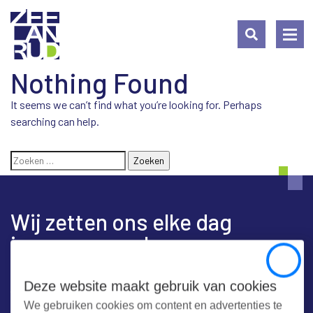
Nothing Found
Ga
Spring
Sitemap
naar
naar
It seems we can’t find what you’re looking for. Perhaps
de
de
searching can help.
inhoud
navigatie
Zoeken
naar:
Wij zetten ons elke dag
in voor een schoon en
veilig Zeeland
Close
Deze website maakt gebruik van cookies
We gebruiken cookies om content en advertenties te