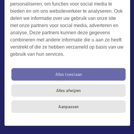
personaliseren, om functies voor social media te
Contact
bieden en om ons websiteverkeer te analyseren. Ook
delen we informatie over uw gebruik van onze site
Werken bij RUD Zeeland
met onze partners voor social media, adverteren en
analyse. Deze partners kunnen deze gegevens
Milieuklacht melden
combineren met andere informatie die u aan ze heeft
verstrekt of die ze hebben verzameld op basis van uw
gebruik van hun services.
Algemene voorwaarden
Cookieverklaring
Privacy
Toegankelijkheid
Proclaimer
Alles toestaan
Bezoekadres en postadres
* op afspraak
Alles afwijzen
RUD Zeeland
Aanpassen
Buitenruststraat 6
4337 EH Middelburg