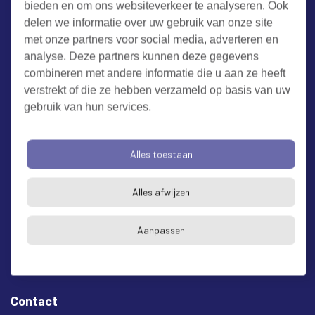
bieden en om ons websiteverkeer te analyseren. Ook
Werken bij RUD Zeeland
delen we informatie over uw gebruik van onze site
met onze partners voor social media, adverteren en
Milieuklacht melden
analyse. Deze partners kunnen deze gegevens
combineren met andere informatie die u aan ze heeft
verstrekt of die ze hebben verzameld op basis van uw
Algemene voorwaarden
Cookieverklaring
Privacy
gebruik van hun services.
Toegankelijkheid
Proclaimer
Bezoekadres en postadres
Alles toestaan
* op afspraak
Alles afwijzen
RUD Zeeland
Buitenruststraat 6
Aanpassen
4337 EH Middelburg
Contact