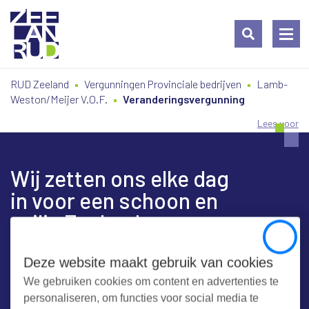
Ga
Spring
Sitemap
RUD Zeeland
Vergunningen Provinciale bedrijven
Lamb-
naar
naar
Weston/Meijer V.O.F.
Veranderingsvergunning
de
de
inhoud
navigatie
Lees voor
Wij zetten ons elke dag
in voor een schoon en
veilig Zeeland
Close
Deze website maakt gebruik van cookies
We gebruiken cookies om content en advertenties te
Contact
personaliseren, om functies voor social media te