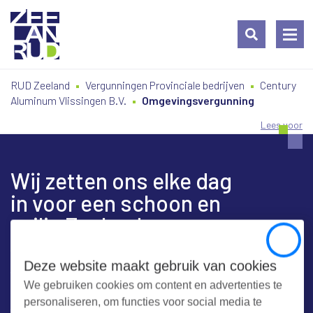
Ga
Spring
Sitemap
RUD Zeeland
Vergunningen Provinciale bedrijven
Century
naar
naar
Aluminum Vlissingen B.V.
Omgevingsvergunning
de
de
inhoud
navigatie
Lees voor
Wij zetten ons elke dag
in voor een schoon en
veilig Zeeland
Close
Deze website maakt gebruik van cookies
We gebruiken cookies om content en advertenties te
Contact
personaliseren, om functies voor social media te