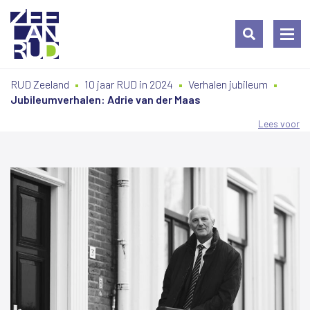
Ga
Spring
Sitemap
RUD Zeeland
10 jaar RUD in 2024
Verhalen jubileum
naar
naar
Jubileumverhalen: Adrie van der Maas
de
de
inhoud
navigatie
Lees voor