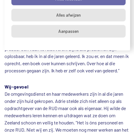
RUD zat altijd in zijn achterhoofd. Thuis, op zijn
fruitteeltbedrijf, kwamen tijdens het werk in de boomgaard
Alles afwijzen
vaak de inzichten. “Soms liep ik met een probleem en dan
kwam ik de volgende dag met een oplossing. Ben je gaan
Aanpassen
snoeien of plukken, vroegen ze dan. Als je even naar de basis
gaat en los bent van alles, komen de initiatieven vanzelf. Ik
probeer ook vaak te relativeren. Bijna alle problemen zijn
oplosbaar, heb ik in al die jaren geleerd. Ik zou er, en dat meen ik
oprecht, een boek over kunnen schrijven. Over hoe al die
processen gegaan zijn. Ik heb er zelf ook veel van geleerd.”
Wij-gevoel
De omgevingsdienst en haar medewerkers zijn in al die jaren
onder zijn huid gekropen. Adrie stelde zich niet alleen op als
opdrachtgever van de RUD maar ook als eigenaar. Hij wilde de
medewerkers leren kennen en uitdragen wat ze doen om
Zeeland schoon en veilig te houden. “Het is óns personeel en
ónze RUD. Niet wij en zij. We moeten nog meer werken aan het