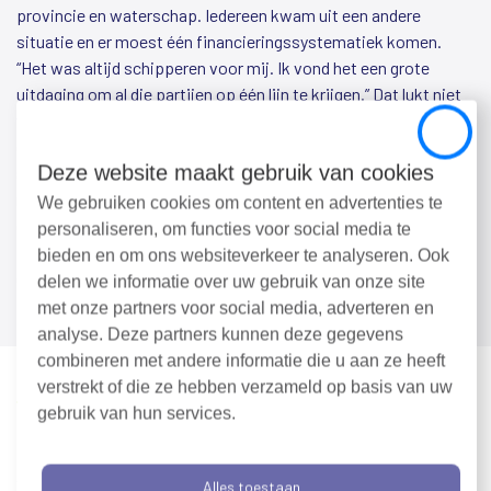
provincie en waterschap. Iedereen kwam uit een andere
situatie en er moest één financieringssystematiek komen.
“Het was altijd schipperen voor mij. Ik vond het een grote
uitdaging om al die partijen op één lijn te krijgen.” Dat lukt niet
vanaf je eigen bureau en tussen negen en vijf. Adrie was
Close
daarom altijd bereikbaar en stapte met liefde in de auto om
Deze website maakt gebruik van cookies
samen met Anton te praten, plooien glad te strijken en alle
neuzen dezelfde kant op te krijgen. Met succes. “Je bent
We gebruiken cookies om content en advertenties te
daardoor uiteindelijk altijd beschikbaar en bereikbaar. Dat vind
personaliseren, om functies voor social media te
ik ook belangrijk. Maar in die zin zal het me ook een stukje rust
bieden en om ons websiteverkeer te analyseren. Ook
geven als ik geen voorzitter meer ben.”
delen we informatie over uw gebruik van onze site
met onze partners voor social media, adverteren en
analyse. Deze partners kunnen deze gegevens
combineren met andere informatie die u aan ze heeft
verstrekt of die ze hebben verzameld op basis van uw
gebruik van hun services.
Inzichten tussen de fruitbomen
Zijn voorzitterschap gaf hem nooit slapeloze nachten, maar de
Alles toestaan