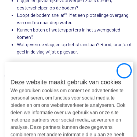
Liggen er gevaarlijke voorwerpen zoals stenen,
oesterschelpen op de bodem?
Loopt de bodem snel af? Met een plotselinge overgang
van ondiep naar diep water.
Kunnen boten of watersporters in het zwemgebied
komen?
Wat geven de vlaggen op het strand aan? Rood, oranje of
geel in de vlag wijst op gevaar.
De belangrijkste tip: zorg altijd dat iemand je in de gaten houdt
Close
(‘Wie checkt jou?
’
). Dit geldt extra bij zwemmen in zee. Meer
Deze website maakt gebruik van cookies
tips over veilig zwemmen in open water en de campagne ‘Wie
checkt jou?’ lees je op
veiliginenuithetwater.nl
.
We gebruiken cookies om content en advertenties te
personaliseren, om functies voor social media te
Waterkwaliteit
bieden en om ons websiteverkeer te analyseren. Ook
Zwemwater kan vervuild zijn. De resultaten van de
delen we informatie over uw gebruik van onze site
waterkwaliteitsonderzoeken maakt de Provincie tijdens het
met onze partners voor social media, adverteren en
seizoen bekend via de website Zwemwater.nl en via de
analyse. Deze partners kunnen deze gegevens
Zwemwater App. Als uit onderzoek blijkt dat er iets aan de
combineren met andere informatie die u aan ze heeft