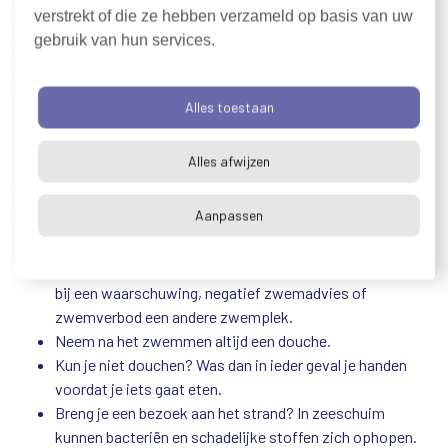
hand is met het water, waarschuwt de Provincie hiervoor. Dat
verstrekt of die ze hebben verzameld op basis van uw
gebeurt door het plaatsen van waarschuwingsborden, een
gebruik van hun services.
melding op Zwemwater.nl en via de Zwemwater app en door
het informeren van regionale en lokale media.
Alles toestaan
In open water kunnen bacteriën, virussen of schadelijke
Alles afwijzen
stoffen in het water zitten. Hier kun je gezondheidsklachten
van krijgen, zoals diarree of huiduitslag. Met de volgende tips
beperk je de risico’s:
Aanpassen
Check het zwemadvies op
www.zwemwater.nl
en kies
bij een waarschuwing, negatief zwemadvies of
zwemverbod een andere zwemplek.
Neem na het zwemmen altijd een douche.
Kun je niet douchen? Was dan in ieder geval je handen
voordat je iets gaat eten.
Breng je een bezoek aan het strand? In zeeschuim
kunnen bacteriën en schadelijke stoffen zich ophopen.