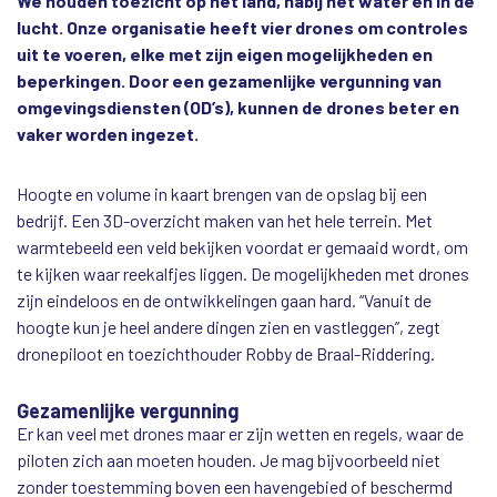
We houden toezicht op het land, nabij het water én in de
lucht. Onze organisatie heeft vier drones om controles
uit te voeren, elke met zijn eigen mogelijkheden en
beperkingen. Door een gezamenlijke vergunning van
omgevingsdiensten (OD’s), kunnen de drones beter en
vaker worden ingezet.
Hoogte en volume in kaart brengen van de opslag bij een
bedrijf. Een 3D-overzicht maken van het hele terrein. Met
warmtebeeld een veld bekijken voordat er gemaaid wordt, om
te kijken waar reekalfjes liggen. De mogelijkheden met drones
zijn eindeloos en de ontwikkelingen gaan hard. “Vanuit de
hoogte kun je heel andere dingen zien en vastleggen”, zegt
dronepiloot en toezichthouder Robby de Braal-Riddering.
Gezamenlijke vergunning
Er kan veel met drones maar er zijn wetten en regels, waar de
piloten zich aan moeten houden. Je mag bijvoorbeeld niet
zonder toestemming boven een havengebied of beschermd